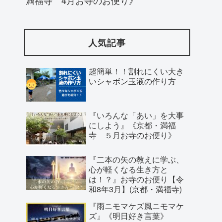
人気記事
超簡単！！割れにくい大き
いシャボン玉液の作り方
『いろんな「あい」を大事
にしよう』《京都・満福
寺 ５月お寺のお便り》
『二本の矢の教えに学ぶ、
心が軽くなる生き方と
は！？』お寺のお便り【令
和8年3月】(京都・満福寺)
『雨ニモマケズ風ニモマケ
ズ』《明日好き言葉》