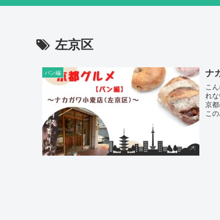
左京区
ナ
パン編
こんにち
れないですが、 実
京都
この