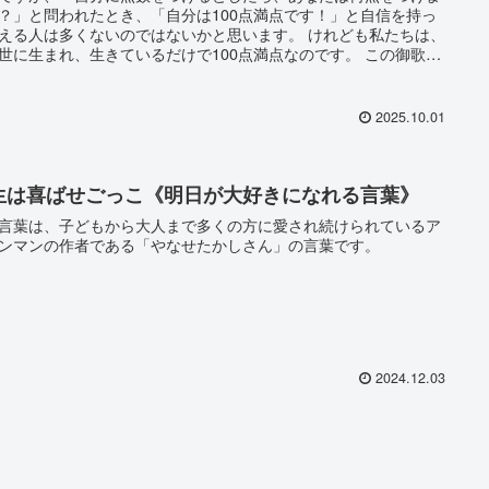
？」と問われたとき、「自分は100点満点です！」と自信を持っ
える人は多くないのではないかと思います。 けれども私たちは、
世に生まれ、生きているだけで100点満点なのです。 この御歌は
上人さまのお歌で、 「私たちはどのような人でも阿弥陀様に極楽
生させていただくことが約束されているのだから、『生きてるだ
100点満点！』今、この瞬間を大切にして生きていけばいいの
2025.10.01
と伝えられています。
生は喜ばせごっこ《明日が大好きになれる言葉》
言葉は、子どもから大人まで多くの方に愛され続けられているア
ンマンの作者である「やなせたかしさん」の言葉です。
2024.12.03