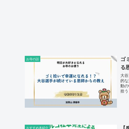
ゴ
お寺の話
る
大谷
的な
動の
拾う
かれ
を拾
てい
【
おすすめ本紹介