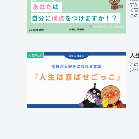
すか
て言
この
西山
に往
けで
だ」
人
人生相談
この
ンパ