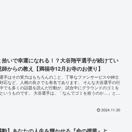
ミ拾いで幸運になれる！？大谷翔平選手が続けてい
恩師からの教え【満福寺12月お寺のお便り】
選手はその実力はもちろんのこと、丁寧なファンサービスや紳士
対応など、人柄の良さでも有名であります。 そんな大谷選手の行
中でも多くの話題を読んだ行動が、試合中にグラウンドのゴミを
というものです。 大谷選手は、「なんでゴミを拾うのか…」と聞
ると「人が捨てた幸運を拾っている」 と答えられています。ゴミ
うことは、「幸運、つまり良い運を拾うことになる」と考えられ
るのです。
2024.11.30
感動】あなたの人生を輝かせる『命の授業』と