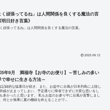
よく頑張ってるね」は人間関係を良くする魔法の言
《明日好き言葉》
く頑張ってるね」は人間関係を良くする魔法の言葉。
2023.09.12
和5年9月 満福寺【お寺のお便り】～苦しみの多い
界で幸せに生きる方法～
は記録的な猛暑日が続き、また、お盆中に台風が日本列島に上陸し
幹線が止まってしまい、予定通りに帰省できずに大変な思いをし
ったと思います。 私もお盆のお参り中に台風が直撃しまし
、何とか無事に夏の棚経を終えることがで...