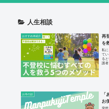
人生相談
再
おすすめ本紹介
を
私に
てい
ると
護者
に行
に行
こと
ちの
「“
した
間も
「
お寺の話
お
突然