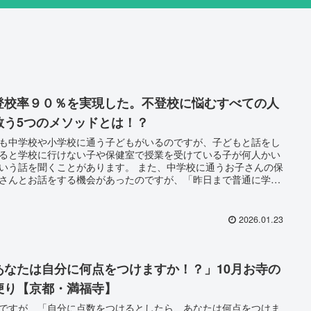
登校率９０％を実現した。不登校に悩むすべての人
救う5つのメソッドとは！？
も中学校や小学校に通う子どもがいるのですが、子どもと話をし
ると学校に行けない子や保健室で授業を受けている子が何人かい
いう話を聞くことがあります。 また、中学校に通うお子さんの保
さんとお話をする機会があったのですが、「昨日まで普通に学校
っていたのに急に学校に行けなくなってしまった」「なんで学校
けなくなったのか、まったく原因が分からない」などの話を聞く
もあります。 不登校になった子どもの保護者の方が「まさか、う
2026.01.23
子が不登校になるなんて」と言われますが、そう思っていたその
まさか”」は、ある日突然、現実になるのだとお話を聞いて知りま
。 今や不登校は特別な家庭だけの問題ではありません。今この瞬
、不登校は気づかないうちに、誰の身にも起きる問題なのです。
あなたは自分に何点をつけますか！？」10月お寺の
便り【京都・満福寺】
ですが、「自分に点数をつけるとしたら、あなたは何点をつけま