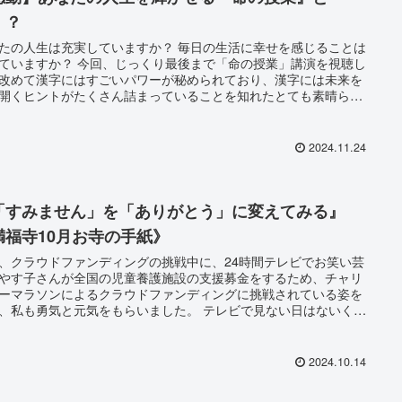
！？
たの人生は充実していますか？ 毎日の生活に幸せを感じることは
ていますか？ 今回、じっくり最後まで「命の授業」講演を視聴し
改めて漢字にはすごいパワーが秘められており、漢字には未来を
開くヒントがたくさん詰まっていることを知れたとても素晴らし
演でした。 少しでも多くの方に、ゴルゴ松本さんの「命の授業」
ってもらい、漢字に秘められたパワーを知ってもらえると嬉しい
。
2024.11.24
「すみません」を「ありがとう」に変えてみる』
満福寺10月お寺の手紙》
、クラウドファンディングの挑戦中に、24時間テレビでお笑い芸
やす子さんが全国の児童養護施設の支援募金をするため、チャリ
ーマラソンによるクラウドファンディングに挑戦されている姿を
、私も勇気と元気をもらいました。 テレビで見ない日はないくら
しい毎日を過ごされている、温厚で優しいオーラが出ているやす
んですが、お笑い芸人になるまでには壮絶な過去があったそうで
2024.10.14