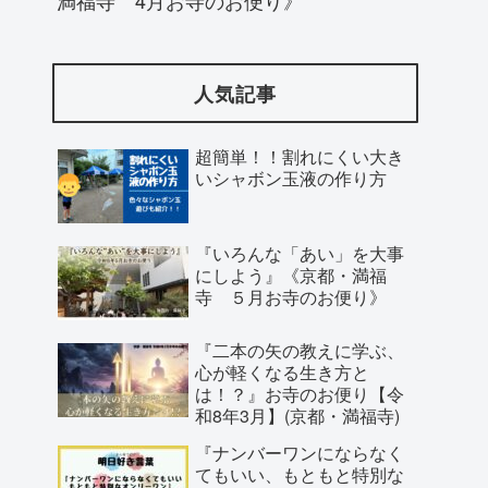
人気記事
超簡単！！割れにくい大き
いシャボン玉液の作り方
『いろんな「あい」を大事
にしよう』《京都・満福
寺 ５月お寺のお便り》
『二本の矢の教えに学ぶ、
心が軽くなる生き方と
は！？』お寺のお便り【令
和8年3月】(京都・満福寺)
『ナンバーワンにならなく
てもいい、もともと特別な