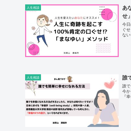
あ
人生相談
せ
今日
ぐせ
ない
誰
人生相談
誰で
今か
『幸