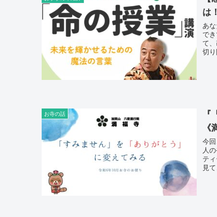
は
あな
でき
て、
切り
い講
を知
です
『
お寺の話
《
今回
人の
ティ
見て
い忙
子さ
す。