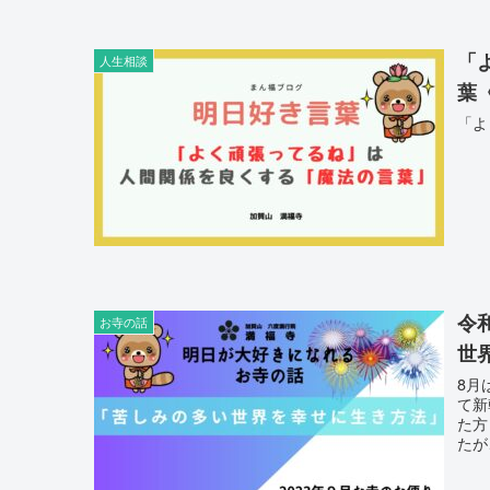
「
人生相談
葉
「よ
令
お寺の話
世
8月
て新
た方も多か
たが