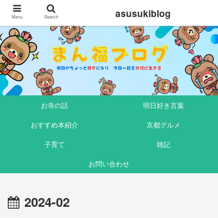
asusukiblog
Menu
Search
お寺の話
明日好き言葉
おすすめ本紹介
京都グルメ
子育て
雑記
お問い合わせ
2024-02