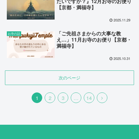
たいですか？』12月お寺のお便り
【京都・満福寺】
2025.11.29
「ご先祖さまからの大事な教
お寺の話
え…」11月お寺のお便り【京都・
満福寺】
2025.10.31
次のページ
1
2
3
…
14