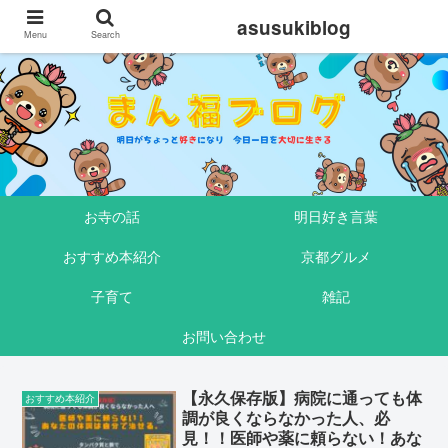
asusukiblog
Menu
Search
お寺の話
明日好き言葉
おすすめ本紹介
京都グルメ
子育て
雑記
お問い合わせ
【永久保存版】病院に通っても体
おすすめ本紹介
調が良くならなかった人、必
見！！医師や薬に頼らない！あな