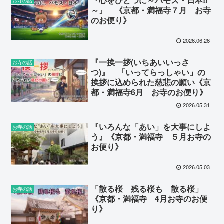
『心をひとつに～バモス・日本‼
お寺の話
～』 《京都・満福寺７月 お寺
のお便り》
2026.06.26
『一挨一拶(いちあいいっさ
お寺の話
つ)』 「いってらっしゃい」の
挨拶に込められた慈悲の願い《京
都・満福寺6月 お寺のお便り》
2026.05.31
『いろんな「あい」を大事にしよ
お寺の話
う』《京都・満福寺 ５月お寺の
お便り》
2026.05.03
「散る桜 残る桜も 散る桜」
お寺の話
《京都・満福寺 4月お寺のお便
り》