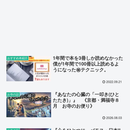
1年間で本を3冊しか読めなかった
おすすめ本紹介
僕が1年間で100冊以上読めるよ
うになった㊙テクニック。
2022.09.21
『あなたの心臓の「一叩き(ひと
お寺の話
たたき)」』 《京都・満福寺８
月 お寺のお便り》
2026.08.03