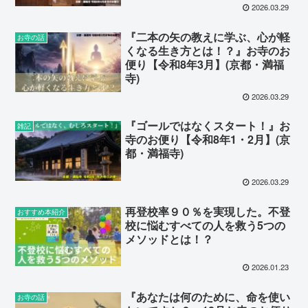
2026.03.29
『二本の矢の教えに学ぶ、心が軽
お寺の話
くなる生き方とは！？』お寺のお
便り【令和8年3月】(京都・満福
寺)
2026.03.29
『ゴールではなくスタート！』お
雑記
寺のお便り【令和8年1・2月】(京
都・満福寺)
2026.03.29
再登校率９０％を実現した。不登
おすすめ本紹介
校に悩むすべての人を救う5つの
メソッドとは！？
2026.01.23
『あなたは何のために、命を使い
お寺の話