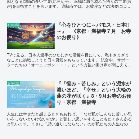
因となる煩悩の多い世界(此岸)から、幸福に満ち溢れた悟りの世界(彼
岸)を目指すことを言います。 満福寺では、お彼岸などの法要には、
組寺といって、地域の同じ宗派の寺院が協力して法要を行う仕組みが
あります。９月２１日の満福寺のお彼岸法要にも来迎寺様・光明院
様・誓弘寺様の３カ寺の御住職様が法要に参加してくださり一緒にお
『心をひとつに～バモス・日本‼
お寺の話
経をあげてくださいます。 法要の中で私たちがお唱えするお経は、
～』 《京都・満福寺７月 お寺
「八万四千の法門」と呼ばれるほどの多くの種類があると言われてい
ます。
のお便り》
TVで見る、日本人選手のひたむきな活躍を目にして、私もさまざま
なことに挑戦しようと日々勇気をもらっています。 試合中、サポー
ターたちの「オーニッポン・・・」という力強い掛け声が聞こえてく
ると、私自身も選手と心を一つにして戦っているような、熱い気持ち
が込み上げてきます。 実はこの掛け声（応援歌）のことを「チャン
ト」と言うそうです。
『「悩み・苦しみ」という泥水が
お寺の話
濃いほど、「幸せ」という大輪の
蓮の花が咲く』8・9月お寺のお便
り・京都 満福寺
人生には幸せだと感じるときもあれば、「なぜ私がこんなに苦しい思
いをしないといけないのか」と苦しい思いをすることもたくさんある
と思います。まさに『思い通りにならない』のが私たちの人生なのか
もしれません。 私自身、アキレス腱を断裂してしまい、なぜこんな
タイミングでこんなことになるのだろうと最初は自分自身を責めてし
まう気持ちが大きかったです。 しかし、この夏のお盆を終え、足の