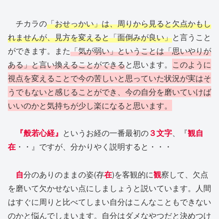
チカラの
「おせっかい」は、周りから見ると欠点かもし
れませんが、見方を変えると「面倒みが良い」
と言うこと
ができます。また
「気が弱い」ということは「思いやりが
ある」と言い換えることができる
と思います。
このように
視点を変えることで今の苦しいと思っていた状況が実はそ
うでもないと感じることができ、今の自分を磨いていけば
いいのかと気持ちが少し楽になると思います。
『般若心経』
というお経の一番最初の
３文字
、『
観自
在
・・』ですが、分かりやく説明すると・・・
自
分のありのままの姿(存
在
)を客観的に
観
察して、欠点
を磨いて欠かせない点にしましょうと説いています。人間
はすぐに周りと比べてしまい自分はこんなこともできない
のかと悩んでしまいます。自分はダメなやつだと決めつけ