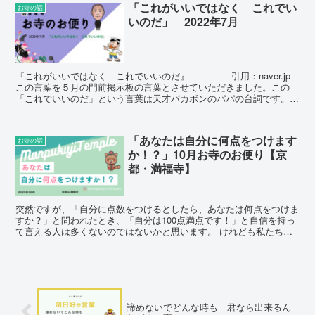
「これがいいではなく これでい
お寺の話
具合もだいぶ回復してまいり、振り返ってみますと親との会話する時
いのだ」 2022年7月
間、多くの方のおかげ様に気付けたことなど、この怪我も何か意味が
あったのかもしれないと思えるようになりました。
『これがいいではなく これでいいのだ』 引用：naver.jp
この言葉を５月の門前掲示板の言葉とさせていただきました。この
「これでいいのだ」という言葉は天才バカボンのパパの台詞です。こ
の言葉は、ただ馬鹿の一つ...
「あなたは自分に何点をつけます
お寺の話
か！？」10月お寺のお便り【京
都・満福寺】
突然ですが、「自分に点数をつけるとしたら、あなたは何点をつけま
すか？」と問われたとき、「自分は100点満点です！」と自信を持っ
て言える人は多くないのではないかと思います。 けれども私たち
は、この世に生まれ、生きているだけで100点満点なのです。 この御
歌は西山上人さまのお歌で、 「私たちはどのような人でも阿弥陀様
に極楽に往生させていただくことが約束されているのだから、『生き
てるだけで100点満点！』今、この瞬間を大切にして生きていけばい
いのだ」と伝えられています。
諦めないでどんな時も 君なら出来るん