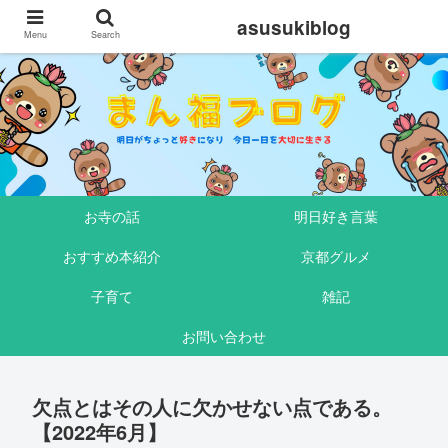
asusukiblog
Menu
Search
お寺の話
明日好き言葉
おすすめ本紹介
京都グルメ
子育て
雑記
お問い合わせ
欠点とはその人に欠かせない点である。
【2022年6月】