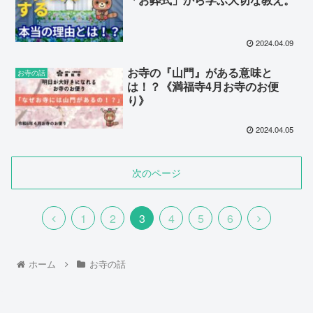
2024.04.09
お寺の『山門』がある意味と
お寺の話
は！？《満福寺4月お寺のお便
り》
2024.04.05
次のページ
1
2
3
4
5
6
ホーム
お寺の話