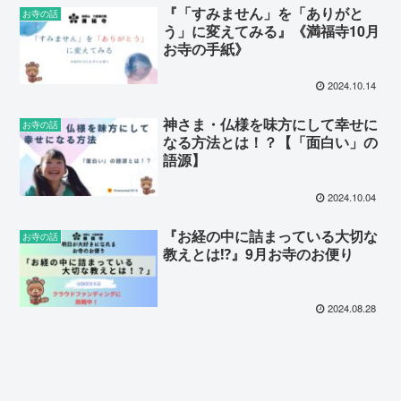
『「すみません」を「ありがと
お寺の話
う」に変えてみる』《満福寺10月
お寺の手紙》
2024.10.14
神さま・仏様を味方にして幸せに
お寺の話
なる方法とは！？【「面白い」の
語源】
2024.10.04
『お経の中に詰まっている大切な
お寺の話
教えとは⁉』9月お寺のお便り
2024.08.28