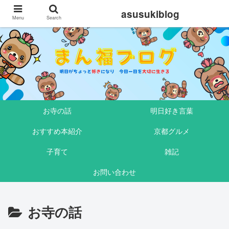
asusukiblog
Menu
Search
お寺の話
明日好き言葉
おすすめ本紹介
京都グルメ
子育て
雑記
お問い合わせ
お寺の話