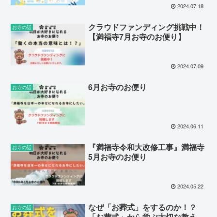
2024.07.18
クラウドファンディング挑戦中！
お寺の話
【満福寺7月お寺のお便り】
2024.07.09
6月お寺のお便り
お寺の話
2024.06.11
『満福寺令和大改修工事』満福寺
お寺の話
5月お寺のお便り
2024.05.22
なぜ「お葬式」をするのか！？
お寺の話
「お葬式」から学ぶ大切な教え。