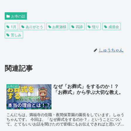
お寺の話
1月
ありがとう
お釈迦様
四諦
悟り
成道会
苦しみ
しゅうちゃん
関連記事
なぜ「お葬式」をするのか！？
お寺の話
「お葬式」から学ぶ大切な教え。
こんにちは、満福寺の住職・夜間保育園の園長をしています。しゅう
ちゃんです。 今回は、「なぜ葬式をするのか？」ということについ
て、とてもいいお話を聞けたので皆様にもお伝えできればと思いブロ
グに書かせていただきました。 「お葬式をすることには意味があ