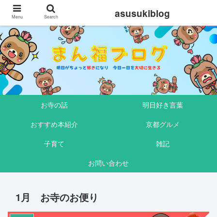
asusukiblog
Menu
Search
お寺の話
明日好き言葉
おすすめ本紹介
京都グルメ
子育て
雑記
お問い合わせ
1月 お寺のお便り