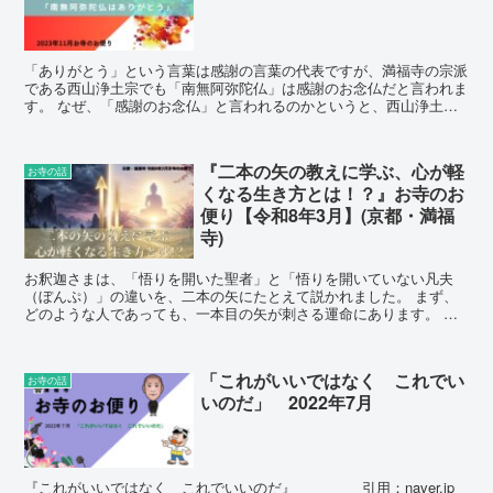
「ありがとう」という言葉は感謝の言葉の代表ですが、満福寺の宗派
である西山浄土宗でも「南無阿弥陀仏」は感謝のお念仏だと言われま
す。 なぜ、「感謝のお念仏」と言われるのかというと、西山浄土宗
では、すでに阿弥陀様に救われていることが約束され、この世での生
が終わると、極楽に往生できる権利が私たちにはすでにあるのです
が、私たちはそのことに気付かずに色々な煩悩に悩まされながら生活
『二本の矢の教えに学ぶ、心が軽
お寺の話
をしてしまっている。
くなる生き方とは！？』お寺のお
便り【令和8年3月】(京都・満福
寺)
お釈迦さまは、「悟りを開いた聖者」と「悟りを開いていない凡夫
（ぼんぷ）」の違いを、二本の矢にたとえて説かれました。 まず、
どのような人であっても、一本目の矢が刺さる運命にあります。 こ
の第一の矢は、避けることのできない矢です。病気やトラブル、災害
など、私たちの力ではどうすることもできない苦難・困難・災難がこ
れにあたります。
「これがいいではなく これでい
お寺の話
いのだ」 2022年7月
『これがいいではなく これでいいのだ』 引用：naver.jp