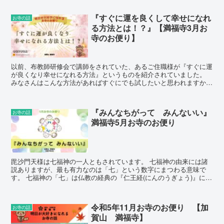
る。なぜお葬式をしないといけないのか」というお話をされたのが、
９９歳でお亡くなりになられた。関西の商業界ではかなり有名な方で
『すぐに運を良くして幸せになれ
お寺の話
あり、また女性の憧れとなっていた西畑春枝(にしはたはるえ)さんと
る方法とは！？』【満福寺3月お
いう方になります。
寺のお便り】
以前、布教師研修会で講師をされていた、あるご住職様が『すぐに運
が良くなり幸せになれる方法』というものを紹介されていました。
みなさんはこんな方法があればすぐにでも試したいと思われますか？
そのご住職様曰く、 運が良くなり幸せになる為には、「お墓参り」
をするといいのだそうです。
『みんなちがって みんないい』
お寺の話
満福寺5月お寺のお便り
毘沙門天様は七福神の一人ともされています。 七福神の由来には諸
説ありますが、最も有力なのは「七」という数字にまつわる意味で
す。 七福神の「七」は仏教の経典の『仁王経(にんのうぎょう)』にあ
る「七難即滅、七福即生（しちなんそくめつ、しちふくそくしょ
う）」という言葉が元になっているそうです。
令和5年11月お寺のお便り 【加
お寺の話
賀山 満福寺】