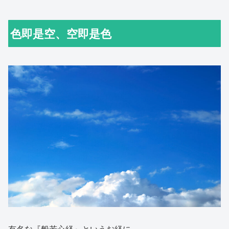
色即是空、空即是色
有名な『般若心経』というお経に