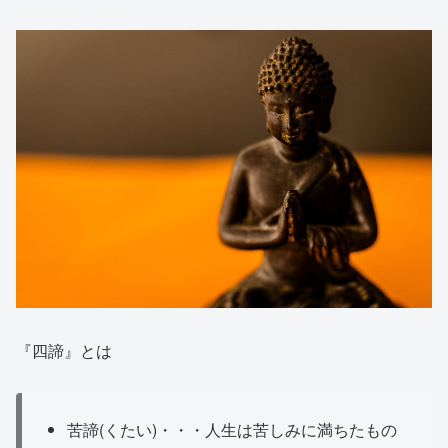
『四諦』とは
苦諦(くたい)・・・人生は苦しみに満ちたもの