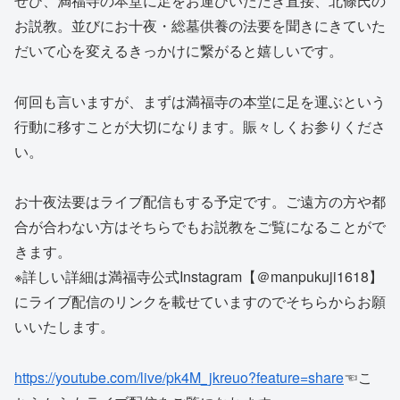
ぜひ、満福寺の本堂に足をお運びいただき直接、北條氏の
お説教。並びにお十夜・総墓供養の法要を聞きにきていた
だいて心を変えるきっかけに繋がると嬉しいです。
何回も言いますが、まずは満福寺の本堂に足を運ぶという
行動に移すことが大切になります。賑々しくお参りくださ
い。
お十夜法要はライブ配信もする予定です。ご遠方の方や都
合が合わない方はそちらでもお説教をご覧になることがで
きます。
※詳しい詳細は満福寺公式Instagram【＠manpukuji1618】
にライブ配信のリンクを載せていますのでそちらからお願
いいたします。
https://youtube.com/live/pk4M_jkreuo?feature=share
☜こ