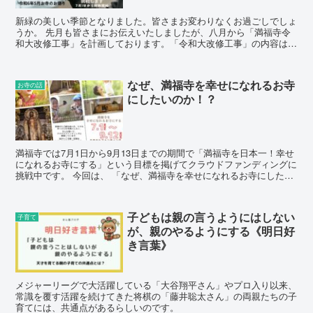
新緑の美しい季節となりました。皆さまお変わりなくお過ごしでしょ
うか。 先月も皆さまにお伝えいたしましたが、八月から「満福寺令
和大改修工事」を計画しております。「令和大改修工事」の内容は
「山門」「鐘撞堂」「庭園」の復建工事を予定しております。
なぜ、満福寺を幸せになれるお寺
お寺の話
にしたいのか！？
満福寺では7月1日から9月13日までの期間で「満福寺を日本一！幸せ
になれるお寺にする」という目標を掲げてクラウドファンディングに
挑戦中です。 今回は、 「なぜ、満福寺を幸せになれるお寺にしたい
か？」を皆さんにお話したいと思います。
子どもは親の言うようにはしない
子育て
が、親のやるようにする《明日好
き言葉》
メジャーリーグで大活躍している「大谷翔平さん」やプロ入り以来、
常識を覆す活躍を続けてきた将棋の「藤井聡太さん」の両親たちの子
育てには、共通点があるらしいのです。