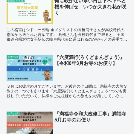
何も咲かない寒い日は下へ下へと
明日好き言葉
根を伸ばせ いつか大きな花が咲
く
この格言はシドニー五輪 金メダリストの高橋尚子さんが高校時代の
恩師から送られた言葉です。 髙橋さんを高校時代まで遡ると、全国
都道府県対抗女子駅伝の岐阜県代表に選ばれるのがやっとの選手で、
全国大会の本番では ９人に抜かれ、区間...
『六度満行(ろくどまんぎょう)』
お寺の話
【令和6年3月お寺のお便り】
３月はお彼岸の月でございます。お彼岸の七日間は、満福寺の大切な
教えの一つでもあります『六度満行(ろくどまんぎょう』を1つでも実
践していただいて、仏様やご先祖様からの教えを大切にして、心に感
謝と喜びを持ちながら、幸せになるための一歩を踏み出していただく
学びの期間になります。 近年、「ウェルビーイング」という言葉が
注目を集めています。 この「ウェルビーイング」という言葉は「身
『満福寺令和大改修工事』満福寺
お寺の話
体的・精神的・社会的に良好な状態にあること」を指す言葉であり、
5月お寺のお便り
医学や心理学の世界では「幸福」という訳語が当てられることが多い
ようです。