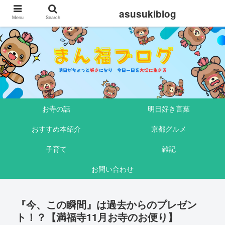
asusukiblog
Menu
Search
お寺の話
明日好き言葉
おすすめ本紹介
京都グルメ
子育て
雑記
お問い合わせ
『今、この瞬間』は過去からのプレゼン
ト！？【満福寺11月お寺のお便り】